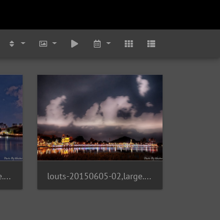
loust-20150605-01,large.1480674014
louts-20150605-02,large.1480674014