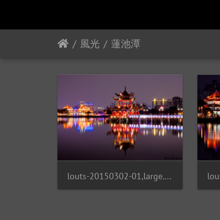
風光
蓮池潭
louts-20150302-01,large.1480674014