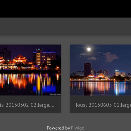
louts-20150302-02,large.1480674014
Powered by
Piwigo